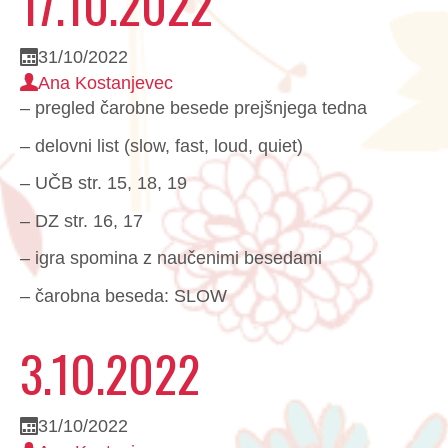
17.10.2022
31/10/2022
Ana Kostanjevec
– pregled čarobne besede prejšnjega tedna
– delovni list (slow, fast, loud, quiet)
– UČB str. 15, 18, 19
– DZ str. 16, 17
– igra spomina z naučenimi besedami
– čarobna beseda: SLOW
3.10.2022
31/10/2022